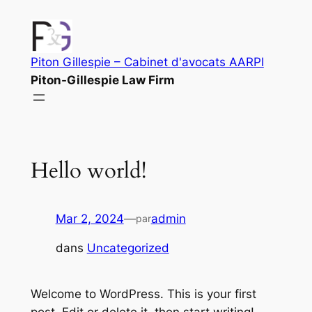
Aller
au
contenu
Piton Gillespie – Cabinet d'avocats AARPI
Piton-Gillespie Law Firm
Hello world!
Mar 2, 2024
—
admin
par
dans
Uncategorized
Welcome to WordPress. This is your first
post. Edit or delete it, then start writing!